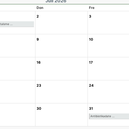
Juli 2026
Don
Fre
2
3
alsme ...
9
10
16
17
23
24
30
31
Antibiotikadate ...