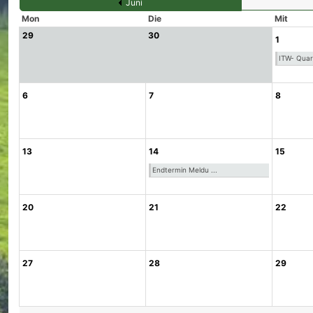
Juni
Mon
Die
Mit
29
30
1
ITW- Quart
6
7
8
13
14
15
Endtermin Meldu ...
20
21
22
27
28
29