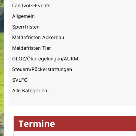
Landvolk-Events
Allgemein
Sperrfristen
Meldefristen Ackerbau
Meldefristen Tier
GLÖZ/Ökoregelungen/AUKM
Steuern/Rückerstattungen
SVLFG
Alle Kategorien ...
Termine