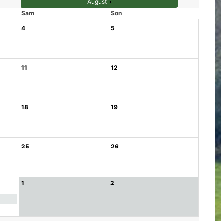
August
Sam
Son
4
5
11
12
18
19
25
26
1
2