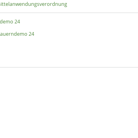
zmittelanwendungsverordnung
rndemo 24
- Bauerndemo 24