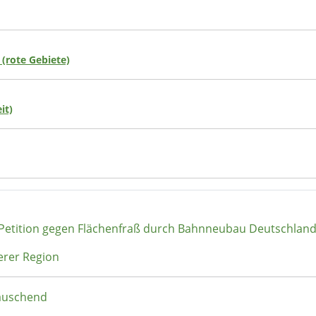
 (rote Gebiete)
it)
 Petition gegen Flächenfraß durch Bahnneubau Deutschlan
erer Region
täuschend