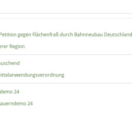
 Petition gegen Flächenfraß durch Bahnneubau Deutschlan
erer Region
täuschend
zmittelanwendungsverordnung
rndemo 24
- Bauerndemo 24