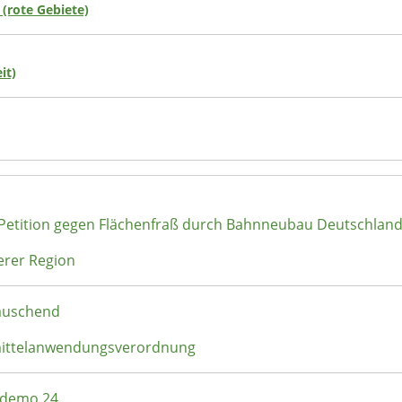
 (rote Gebiete)
it)
 Petition gegen Flächenfraß durch Bahnneubau Deutschlan
erer Region
täuschend
zmittelanwendungsverordnung
rndemo 24