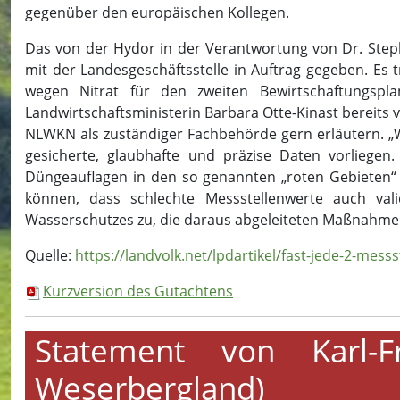
gegenüber den europäischen Kollegen.
Das von der Hydor in der Verantwortung von Dr. Ste
mit der Landesgeschäftsstelle in Auftrag gegeben. Es
wegen Nitrat für den zweiten Bewirtschaftungs
Landwirtschaftsministerin Barbara Otte-Kinast bereits 
NLWKN als zuständiger Fachbehörde gern erläutern. „W
gesicherte, glaubhafte und präzise Daten vorliege
Düngeauflagen in den so genannten „roten Gebieten“ 
können, dass schlechte Messstellenwerte auch va
Wasserschutzes zu, die daraus abgeleiteten Maßnahmen 
Quelle:
https://landvolk.net/lpdartikel/fast-jede-2-mes
Kurzversion des Gutachtens
Statement von Karl-F
Weserbergland)