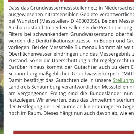
Dass das Grundwassermessstellennetz in Niedersachsen
ausgewiesenen nitratsensiblen Gebiete verantwortlich
bei Wunstorf (Messstellen-ID 40003055). Beiden Messs
Ausbauzustand. In beiden Fällen sei die Positionierung
Filters bei schwankendem Grundwasserstand oberha
werden die Denitrifikationsprozesse im Boden und Gru
vorliegen. Bei der Messstelle Blumenau kommt als weit
Oberflächenwasser eindringen und das Messergebnis z
Zustand. So sei die Überschüttung nicht regelgerecht
Darüber hinaus kommt der Gutachter auch zu dem Erg
Schaumburg maßgeblichen Grundwasserkörpern "Mittlere
Damit bestätigt das Gutachten die in unsere
Stellung
Landkreis Schaumburg verantwortlichen Messstellen ni
am vergangenen Freitag sind die Bundesländer nun
festzulegen. Wir erwarten, dass das Umweltministeriu
der Festlegung der Teilräume an kleinräumigeren Geg
noch im Raum. Dieses hängt nun auch davon ab, wie eng