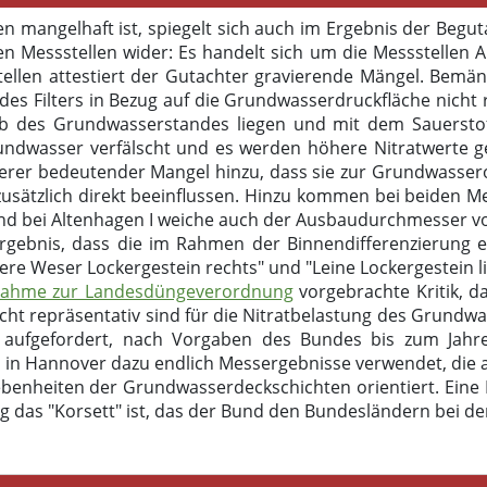
 mangelhaft ist, spiegelt sich auch im Ergebnis der Begu
en Messstellen wider: Es handelt sich um die Messstellen 
tellen attestiert der Gutachter gravierende Mängel. Bemä
 des Filters in Bezug auf die Grundwasserdruckfläche nicht 
lb des Grundwasserstandes liegen und mit dem Sauerst
ndwasser verfälscht und es werden höhere Nitratwerte ge
erer bedeutender Mangel hinzu, dass sie zur Grundwassero
usätzlich direkt beeinflussen. Hinzu kommen bei beiden M
 und bei Altenhagen I weiche auch der Ausbaudurchmesser v
ebnis, dass die im Rahmen der Binnendifferenzierung erf
 Weser Lockergestein rechts" und "Leine Lockergestein li
nahme zur Landesdüngeverordnung
vorgebrachte Kritik, d
cht repräsentativ sind für die Nitratbelastung des Grun
 aufgefordert, nach Vorgaben des Bundes bis zum Jahr
m in Hannover dazu endlich Messergebnisse verwendet, die 
ebenheiten der Grundwasserdeckschichten orientiert. Eine
 das "Korsett" ist, das der Bund den Bundesländern bei der