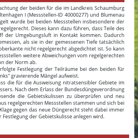
tachtung der beiden für die im Landkreis Schaumburg
Altenhagen I (Messstellen-ID 40000277) und Blumenau
ngelt wurde bei beiden Messstellen insbesondere der
regelgerecht. Dieses kann dazu führen, dass Teile des
off der Umgebungsluft in Kontakt kommen. Dadurch
messen, als sie in der gemessenen Tiefe tatsächlich
berkante nicht regelgerecht abgedichtet ist. So kann
essstellen weitere Abweichungen vom regelgerechten
on der Norm ab.
olgte Festlegung der Teilräume bei den beiden für
nks" gravierende Mängel aufweist.
ass die für die Ausweisung nitratsensibler Gebiete im
dwassers. Nach dem Erlass der Bundesdüngeverordnung
esende die Gebietskulissen zu überprüfen und neu
aus regelgerechten Messstellen stammen und sich bei
 Klage gegen das neue Düngerecht steht dabei immer
 Festlegung der Gebietskulisse anlegen wird.