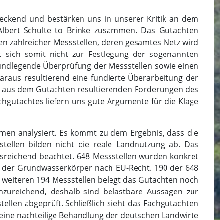
reckend und bestärken uns in unserer Kritik an dem
 Albert Schulte to Brinke zusammen. Das Gutachten
n zahlreicher Messstellen, deren gesamtes Netz wird
et sich somit nicht zur Festlegung der sogenannten
rundlegende Überprüfung der Messstellen sowie einen
raus resultierend eine fundierte Überarbeitung der
ie aus dem Gutachten resultierenden Forderungen des
hgutachtes liefern uns gute Argumente für die Klage
umen analysiert. Es kommt zu dem Ergebnis, dass die
tellen bilden nicht die reale Landnutzung ab. Das
sreichend beachtet. 648 Messstellen wurden konkret
ng der Grundwasserkörper nach EU-Recht. 190 der 648
 weiteren 194 Messstellen belegt das Gutachten noch
nzureichend, deshalb sind belastbare Aussagen zur
tellen abgeprüft. Schließlich sieht das Fachgutachten
eine nachteilige Behandlung der deutschen Landwirte