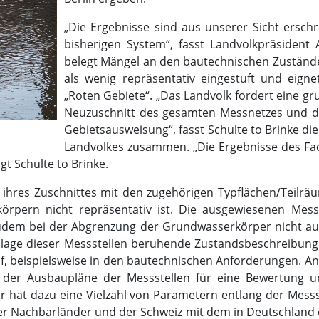
„Die Ergebnisse sind aus unserer Sicht ersch
bisherigen System“, fasst Landvolkpräsident
belegt Mängel an den bautechnischen Zustände
als wenig repräsentativ eingestuft und eign
„Roten Gebiete“. „Das Landvolk fordert eine g
Neuzuschnitt des gesamten Messnetzes und da
Gebietsausweisung“, fasst Schulte to Brinke d
Landvolkes zusammen. „Die Ergebnisse des Fac
t Schulte to Brinke.
ihres Zuschnittes mit den zugehörigen Typflächen/Teilrä
örpern nicht repräsentativ ist. Die ausgewiesenen Messs
zudem bei der Abgrenzung der Grundwasserkörper nicht au
rundlage dieser Messstellen beruhende Zustandsbeschreibu
f, beispielsweise in den bautechnischen Anforderungen. An
n der Ausbaupläne der Messstellen für eine Bewertung u
r hat dazu eine Vielzahl von Parametern entlang der Messs
er Nachbarländer und der Schweiz mit dem in Deutschland 