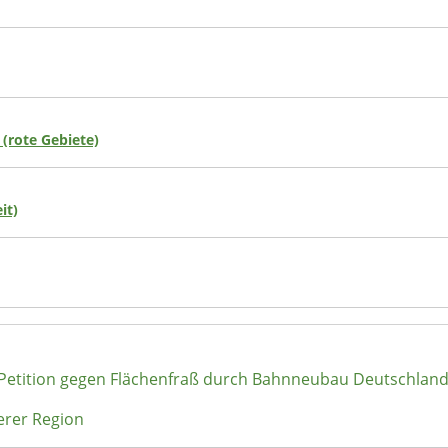
 (rote Gebiete)
it)
 Petition gegen Flächenfraß durch Bahnneubau Deutschlan
erer Region