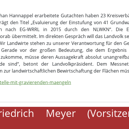
phan Hannappel erarbeitete Gutachten haben 23 Kreisver
 trägt den Titel „Evaluierung der Einstufung von 41 Grun
plan nach EG-WRRL in 2015 durch den NLWKN“. Die E
vorab übermittelt. Im direkten Gespräch will das Landvolk 
ir Landwirte stehen zu unserer Verantwortung für den Ge
n. Gerade vor der großen Bedeutung, die dem Ergebnis j
zukomme, müsse deren Aussagekraft absolut unangreifbar
lide sind“, betont der Landvolkpräsident. Dem Messn
zur landwirtschaftlichen Bewirtschaftung der Flächen müss
sstelle-mit-gravierenden-maengeln
riedrich Meyer (Vorsitz