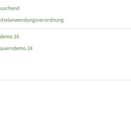
täuschend
zmittelanwendungsverordnung
rndemo 24
- Bauerndemo 24